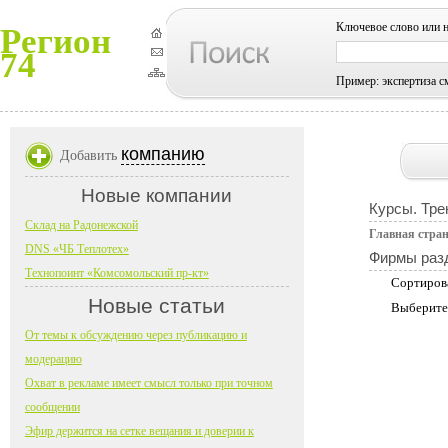
Ключевое слово или 
Регион
74
Пример: экспертиза с
компанию
Добавить
Новые компании
Курсы. Тре
Склад на Радонежской
Главная стра
DNS «ЧБ Теплотех»
Фирмы раз
Технопоинт «Комсомольский пр-кт»
Сортиров
Новые статьи
Выберите
От темы к обсуждению через публикацию и
модерацию
Охват в рекламе имеет смысл только при точном
сообщении
Эфир держится на сетке вещания и доверии к