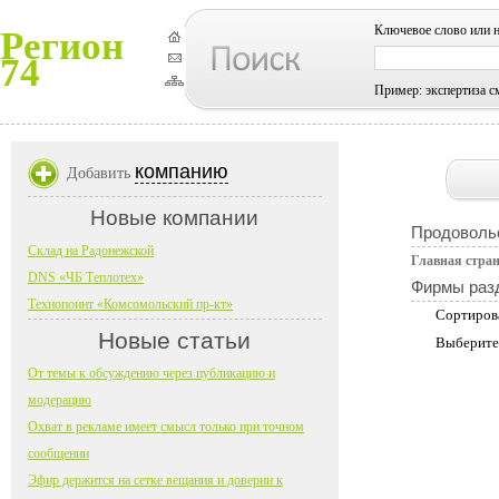
Ключевое слово или 
Регион
74
Пример: экспертиза с
компанию
Добавить
Новые компании
Продоволь
Склад на Радонежской
Главная стра
DNS «ЧБ Теплотех»
Фирмы раз
Технопоинт «Комсомольский пр-кт»
Сортиров
Новые статьи
Выберите
От темы к обсуждению через публикацию и
модерацию
Охват в рекламе имеет смысл только при точном
сообщении
Эфир держится на сетке вещания и доверии к