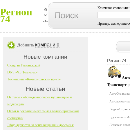
Ключевое слово или 
Регион
74
Пример: экспертиза с
компанию
Добавить
Новые компании
Регион 74
Склад на Радонежской
DNS «ЧБ Теплотех»
Авт
Технопоинт «Комсомольский пр-кт»
Транспорт
[0
Новые статьи
АвтоСтрахов
От темы к обсуждению через публикацию и
Автокосметика
модерацию
Водный транс
Охват в рекламе имеет смысл только при точном
Грузовики и 
сообщении
Эфир держится на сетке вещания и доверии к
Легковые авт