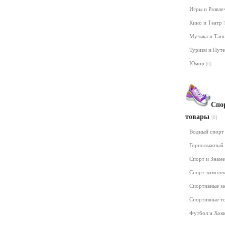
Игры и Развл
Кино и Театр
Музыка и Та
Туризм и Пут
Юмор
[0]
Спо
товары
[0]
Водный спор
Горнолыжный
Спорт и Знам
Спорт-компле
Спортивные м
Спортивные т
Футбол и Хок