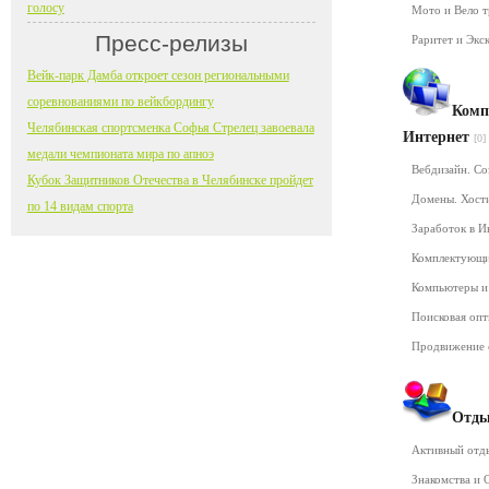
голосу
Мото и Вело 
Пресс-релизы
Раритет и Экс
Вейк-парк Дамба откроет сезон региональными
соревнованиями по вейкбордингу
Комп
Челябинская спортсменка Софья Стрелец завоевала
Интернет
[0]
медали чемпионата мира по апноэ
Вебдизайн. Со
Кубок Защитников Отечества в Челябинске пройдет
Домены. Хост
по 14 видам спорта
Заработок в 
Комплектующ
Компьютеры и
Поисковая оп
Продвижение 
Отды
Активный от
Знакомства и