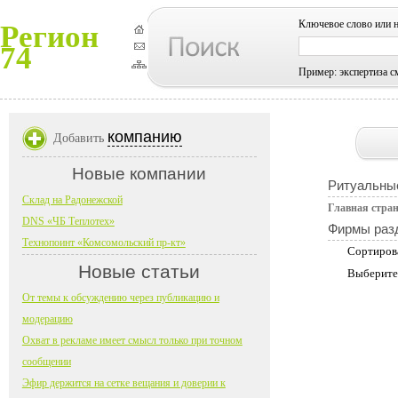
Ключевое слово или 
Регион
74
Пример: экспертиза с
компанию
Добавить
Новые компании
Ритуальны
Склад на Радонежской
Главная стра
DNS «ЧБ Теплотех»
Фирмы раз
Технопоинт «Комсомольский пр-кт»
Сортиров
Новые статьи
Выберите
От темы к обсуждению через публикацию и
модерацию
Охват в рекламе имеет смысл только при точном
сообщении
Эфир держится на сетке вещания и доверии к