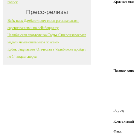
Краткое оп
голосу
Пресс-релизы
Вейк-парк Дамба откроет сезон региональными
соревнованиями по вейкбордингу
Челябинская спортсменка Софья Стрелец завоевала
медали чемпионата мира по апноэ
Кубок Защитников Отечества в Челябинске пройдет
по 14 видам спорта
Полное опи
Город
Контактный
Факс