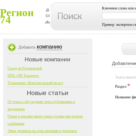
Ключевое слово или 
Регион
74
Пример: экспертиза с
компанию
Добавить
Новые компании
Добавление
Склад на Радонежской
DNS «ЧБ Теплотех»
Заполнит
Технопоинт «Комсомольский пр-кт»
*
Раздел
Новые статьи
Название 
От темы к обсуждению через публикацию и
модерацию
Охват в рекламе имеет смысл только при точном
сообщении
Эфир держится на сетке вещания и доверии к