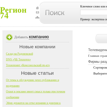
Ключевое слово или 
Регион
74
Пример: экспертиза с
компанию
Добавить
Новые компании
Телевидени
Склад на Радонежской
Главная стра
DNS «ЧБ Теплотех»
Фирмы раз
Технопоинт «Комсомольский пр-кт»
Сортиров
Новые статьи
Выберите
От темы к обсуждению через публикацию и
модерацию
Охват в рекламе имеет смысл только при точном
сообщении
Эфир держится на сетке вещания и доверии к