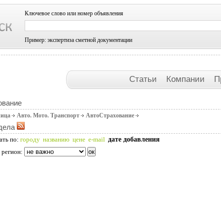
Ключевое слово или номер объявления
Пример: экспертиза сметной документации
Статьи
Компании
П
ование
ница
Авто. Мото. Транспорт
АвтоСтрахование
дела
дате добавления
ать по:
городу
названию
цене
e-mail
 регион: