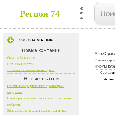
Регион 74
компанию
Добавить
Новые компании
АвтоСтрах
Склад на Радонежской
Главная стра
DNS «ЧБ Теплотех»
Фирмы раз
Технопоинт «Комсомольский пр-кт»
Сортиров
Новые статьи
Выберите
От темы к обсуждению через публикацию и
модерацию
Охват в рекламе имеет смысл только при точном
сообщении
Эфир держится на сетке вещания и доверии к