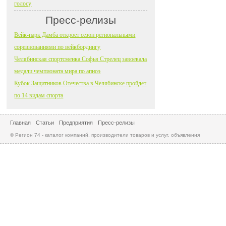
голосу
Пресс-релизы
Вейк-парк Дамба откроет сезон региональными
соревнованиями по вейкбордингу
Челябинская спортсменка Софья Стрелец завоевала
медали чемпионата мира по апноэ
Кубок Защитников Отечества в Челябинске пройдет
по 14 видам спорта
Главная
Статьи
Предприятия
Пресс-релизы
© Регион 74 - каталог компаний, производители товаров и услуг, объявления