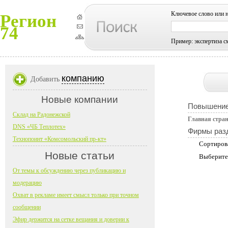
Ключевое слово или 
Регион
74
Пример: экспертиза с
компанию
Добавить
Новые компании
Повышение
Склад на Радонежской
Главная стра
DNS «ЧБ Теплотех»
Фирмы раз
Технопоинт «Комсомольский пр-кт»
Сортиров
Новые статьи
Выберите
От темы к обсуждению через публикацию и
модерацию
Охват в рекламе имеет смысл только при точном
сообщении
Эфир держится на сетке вещания и доверии к