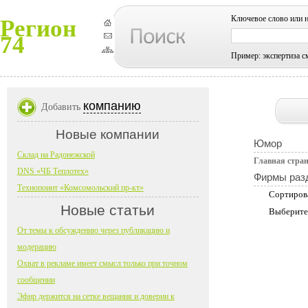
Ключевое слово или 
Регион
74
Пример: экспертиза с
компанию
Добавить
Новые компании
Юмор
Склад на Радонежской
Главная стра
DNS «ЧБ Теплотех»
Фирмы раз
Технопоинт «Комсомольский пр-кт»
Сортиров
Новые статьи
Выберите
От темы к обсуждению через публикацию и
модерацию
Охват в рекламе имеет смысл только при точном
сообщении
Эфир держится на сетке вещания и доверии к